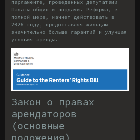
парламенте, проведенных депутатами
Палаты общин и лордами. Реформа, в
полной мере, начнет действовать в
2026 году, предоставляя жильцам
значительно больше гарантий и улучшая
условия аренды.
Закон о правах
арендаторов
(основные
положения)