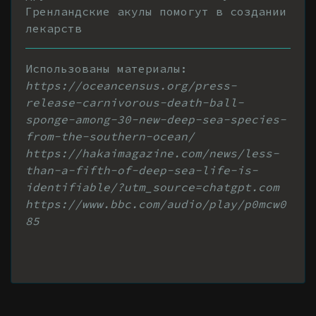
Гренландские акулы помогут в создании
лекарств
Использованы материалы:
https://oceancensus.org/press-
release-carnivorous-death-ball-
sponge-among-30-new-deep-sea-species-
from-the-southern-ocean/
https://hakaimagazine.com/news/less-
than-a-fifth-of-deep-sea-life-is-
identifiable/?utm_source=chatgpt.com
https://www.bbc.com/audio/play/p0mcw0
85