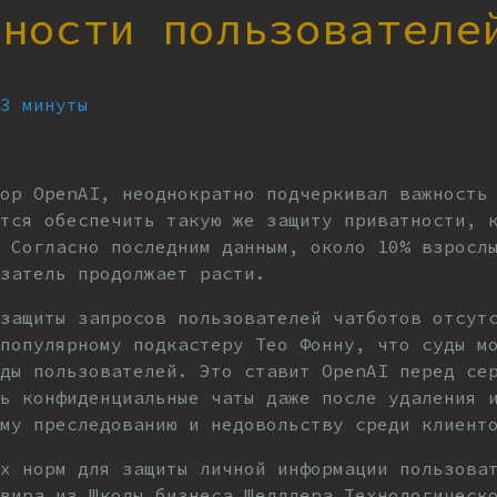
ьности пользователе
 3 минуты
тор OpenAI, неоднократно подчеркивал важность
тся обеспечить такую же защиту приватности, 
 Согласно последним данным, около 10% взросл
азатель продолжает расти.
 защиты запросов пользователей чатботов отсут
 популярному подкастеру Тео Фонну, что суды м
ды пользователей. Это ставит OpenAI перед се
ть конфиденциальные чаты даже после удаления 
ому преследованию и недовольству среди клиент
ых норм для защиты личной информации пользова
вира из Школы бизнеса Шелллера Технологическ