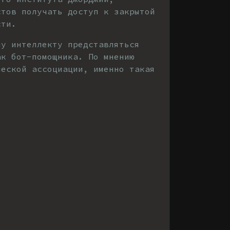
стов получать доступ к закрытой
сти.
му интеллекту представляться
ак бот-помощника. По мнению
ческой ассоциации, именно такая