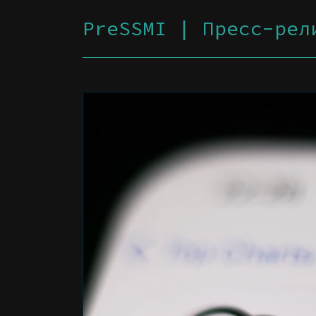
PreSSMI | Пресс-рел