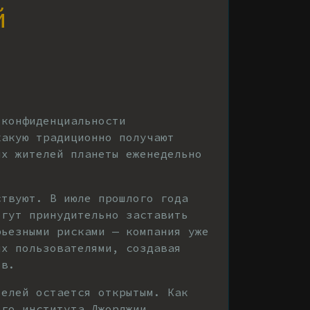
й
 конфиденциальности
какую традиционно получают
ых жителей планеты еженедельно
ствуют. В июле прошлого года
огут принудительно заставить
рьезными рисками — компания уже
их пользователями, создавая
ов.
телей остается открытым. Как
ого института Джорджии,