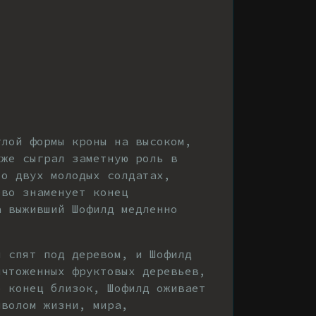
глой формы кроны на высоком,
кже сыграл заметную роль в
 о двух молодых солдатах,
ево знаменует конец
а выживший Шофилд медленно
ы спят под деревом, и Шофилд
ичтоженных фруктовых деревьев,
о конец близок, Шофилд оживает
мволом жизни, мира,