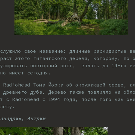
служило свое название: длинные раскидистые в
зраст этого гигантского дерева, которому, по 
мулировать повторный рост, вплоть до 19-го ве
но имеет сегодня.
 Radiohead Тома Йорка об окружающей среде, а
 древнего дуба. Дерево также повлияло на обл
т с Radiohead с 1994 года, после того как он
лесу.
Данадри», Ант
рим