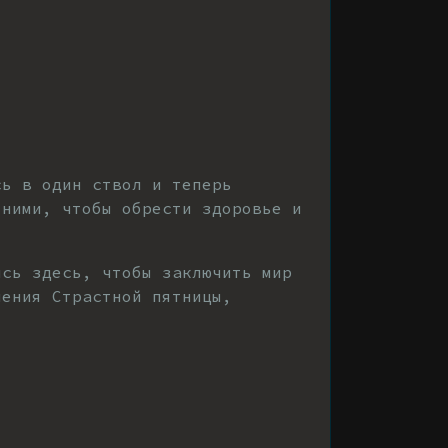
сь в один ствол и теперь
ними, чтобы обрести здоровье и
ись здесь, чтобы заключить мир
шения Страстной пятницы,