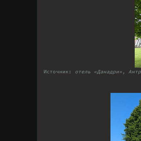
Источник:
отель «Данадри», Ант
р