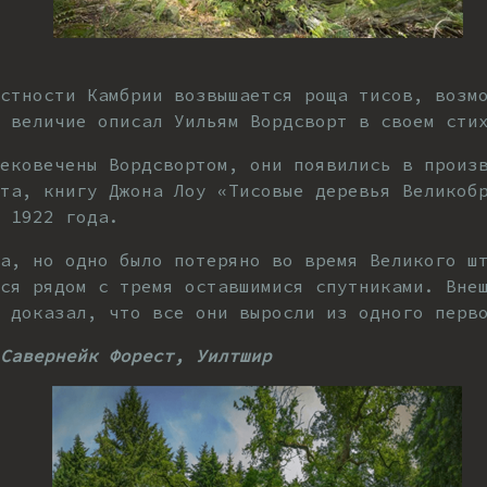
естности Камбрии возвышается роща тисов, возм
х величие описал Уильям Вордсворт в своем сти
ековечены Вордсвортом, они появились в произ
та, книгу Джона Лоу «Тисовые деревья Великоб
 1922 года.
а, но одно было потеряно во время Великого ш
ся рядом с тремя оставшимися спутниками. Вне
з доказал, что все они выросли из одного перв
Савернейк Форест, Уилтшир