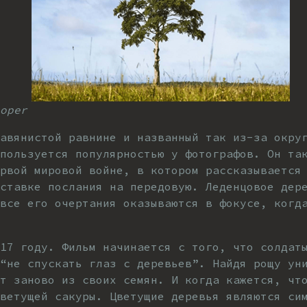
oper
равянистой равнине и названный так из-за окру
пользуется популярностью у фотографов. Он та
рвой мировой войне, в котором рассказывается
оставке послания на передовую. Леденцовое дер
все его очертания оказываются в фокусе, когд
917 году. Фильм начинается с того, что солдат
“не спускать глаз с деревьев”. Найдя рощу ун
т заново из своих семян. И когда кажется, чт
цветущей сакуры. Цветущие деревья являются си