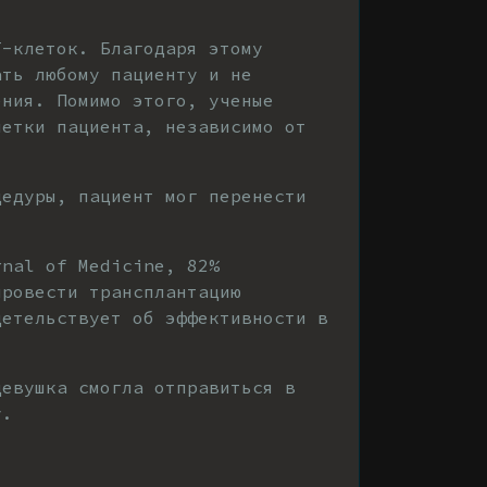
Т-клеток. Благодаря этому
ать любому пациенту и не
ения. Помимо этого, ученые
летки пациента, независимо от
цедуры, пациент мог перенести
rnal of Medicine, 82%
провести трансплантацию
детельствует об эффективности в
девушка смогла отправиться в
у.