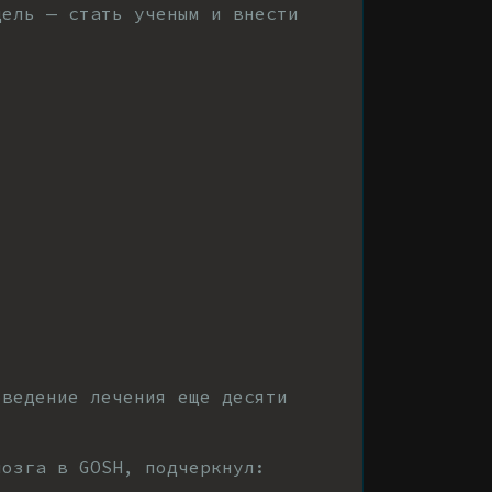
цель — стать ученым и внести
оведение лечения еще десяти
мозга в GOSH, подчеркнул: