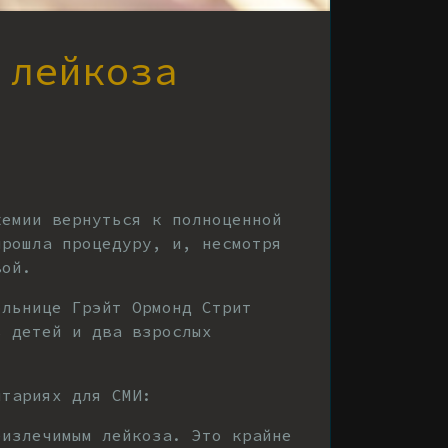
 лейкоза
кемии вернуться к полноценной
прошла процедуру, и, несмотря
вой.
ольнице Грэйт Ормонд Стрит
ь детей и два взрослых
нтариях для СМИ:
еизлечимым лейкоза. Это крайне