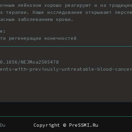
очным лейкозом хорошо реагируют и на традици
х терапии. Наше исследование открывает персп
асным заболеванием крови.
е:
ти регенерации конечностей
10.1056/NEJMoa2505478
ents-with-previously-untreatable-blood-cance
Du
Copyright © PreSSMI.Ru