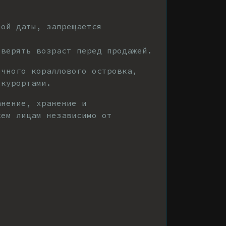
той даты, запрещается
оверять возраст перед продажей.
ечного кораллового островка,
 курортами.
анение, хранение и
сем лицам независимо от