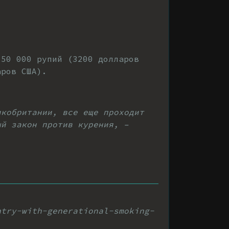
 50 000 рупий (3200 долларов
аров США).
икобритании, все еще проходит
ый закон против курения, –
ntry-with-generational-smoking-