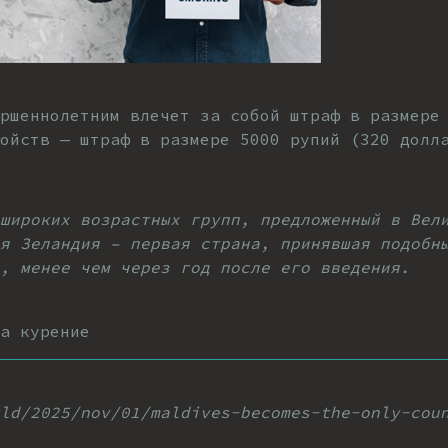
ершеннолетним влечет за собой штраф в размере
ойств — штраф в размере 5000 рупий (320 долл
широких возрастных групп, предложенный в Вел
я Зеландия – первая страна, принявшая подобн
, менее чем через год после его введения.
а курение
ld/2025/nov/01/maldives-becomes-the-only-cou