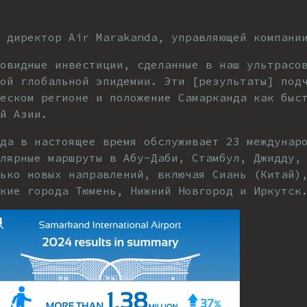
 директор Air Marakanda, управляющей компани
новидные инвестиции, сделанные в наш ультрасо
ой глобальной эпидемии. Эти [результаты] под
еском регионе и положение Самарканда как быс
й Азии.
нда в настоящее время обслуживает 23 междунар
улярные маршруты в Абу-Даби, Стамбул, Джидду,
ько новых направлений, включая Сиань (Китай)
кие города Тюмень, Нижний Новгород и Иркутск