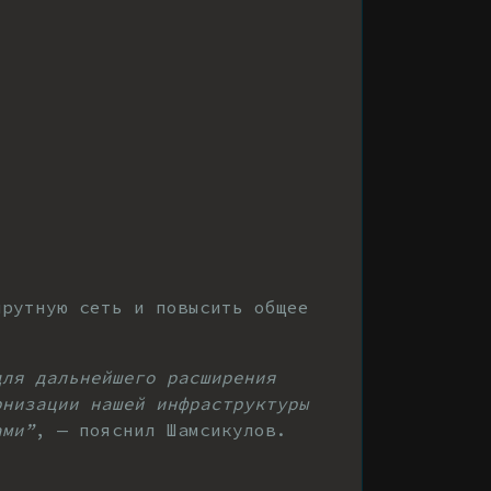
шрутную сеть и повысить общее
для дальнейшего расширения
рнизации нашей инфраструктуры
ами”
, — пояснил Шамсикулов.